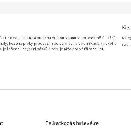
Kie
vat z davu, ale která bude na druhou stranu stoprocentně funkční a
Kate
ály, kožené prvky především po stranách a v horní části a několik
EAN 
 je řešeno uchycení pásků, které je níže pro větší stabilitu.
at
Feliratkozás hírlevélre