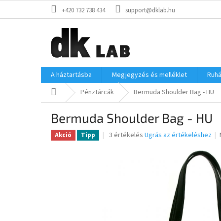
Ugrás
+420 732 738 434
support@dklab.hu
a
fő
tartalomhoz
A háztartásba
Megjegyzés és melléklet
Ruh
Kezdőlap
Pénztárcák
Bermuda Shoulder Bag - HU
Bermuda Shoulder Bag - HU
A
3 értékelés
Ugrás az értékeléshez
Akció
Tipp
termék
átlagos
értékelése
5-
ből
4,7
csillag.