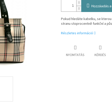
Hozzáadás a
Pokud hledáte kabelku, se kterou 
stranu stoprocentně funkční a půs
Részletes információ
NYOMTATÁS
KÉRDÉS