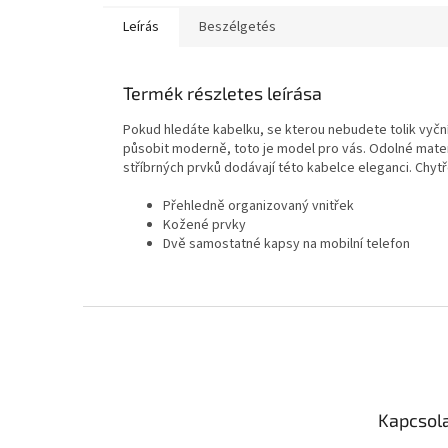
Leírás
Beszélgetés
Termék részletes leírása
Pokud hledáte kabelku, se kterou nebudete tolik vyční
působit moderně, toto je model pro vás. Odolné materi
stříbrných prvků dodávají této kabelce eleganci. Chytře
Přehledně organizovaný vnitřek
Kožené prvky
Dvě samostatné kapsy na mobilní telefon
L
á
b
l
é
Kapcsol
c