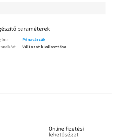
gészítő paraméterek
gória
:
Pénztárcák
vonalkód
:
Változat kiválasztása
Online fizetési
lehetőséget