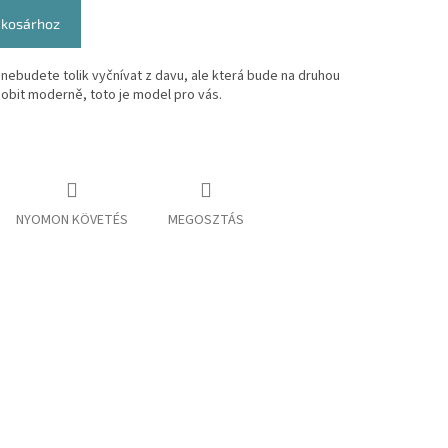
 kosárhoz
nebudete tolik vyčnívat z davu, ale která bude na druhou
obit moderně, toto je model pro vás.
NYOMON KÖVETÉS
MEGOSZTÁS