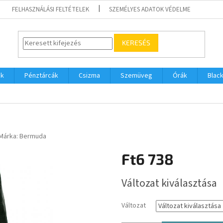
FELHASZNÁLÁSI FELTÉTELEK
SZEMÉLYES ADATOK VÉDELME
KERESÉS
ák
Pénztárcák
Csizma
Szemüveg
Órák
Black
Márka:
Bermuda
Ft6 738
Egységár:
Változat kiválasztása
Változat