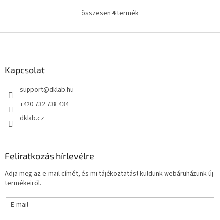
ből
összesen
4
termék
L
5,0
i
csillag.
s
L
t
á
a
b
i
l
Kapcsolat
r
é
á
support
@
dklab.hu
c
n
y
+420 732 738 434
í
dklab.cz
t
á
s
e
Feliratkozás hírlevélre
l
e
Adja meg az e-mail címét, és mi tájékoztatást küldünk webáruházunk új
m
termékeiről.
e
i
E-mail