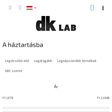
Ugrás
KOSÁR
a
fő
tartalomhoz
A háztartásba
T
e
Legolcsóbb elöl
Legdrágább
Legnépszerűbb termékek
r
m
ABC szerint
é
k
Ár
e
k
Ft
1878
Ft
11648
r
e
n