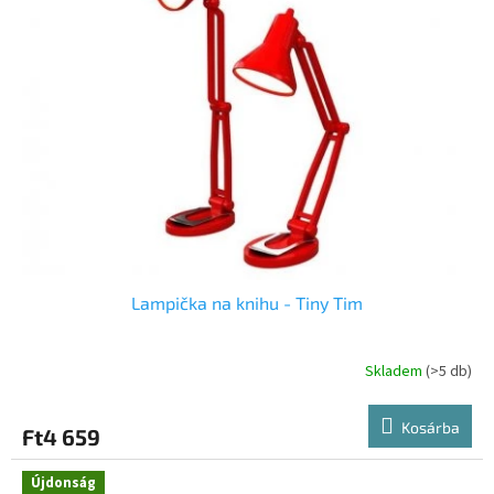
Lampička na knihu - Tiny Tim
Skladem
(>5 db)
A
termék
átlagos
Kosárba
Ft4 659
értékelése
5-
ből
Újdonság