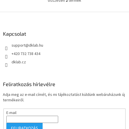
összesen
2
termék
L
i
s
L
t
á
a
b
i
l
Kapcsolat
r
é
á
support
@
dklab.hu
c
n
y
+420 732 738 434
í
dklab.cz
t
á
s
e
Feliratkozás hírlevélre
l
e
Adja meg az e-mail címét, és mi tájékoztatást küldünk webáruházunk új
m
termékeiről.
e
i
E-mail
FELIRATKOZÁS