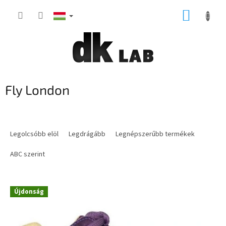
Ugrás
KOSÁR
a
fő
tartalomhoz
Fly London
T
e
Legolcsóbb elöl
Legdrágább
Legnépszerűbb termékek
r
m
ABC szerint
é
k
T
e
Újdonság
e
k
r
r
m
e