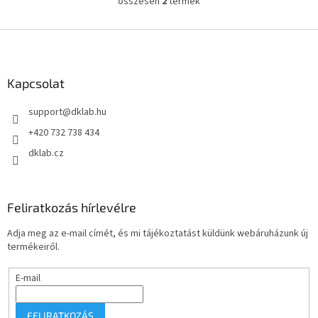
összesen
2
termék
L
i
s
L
t
á
a
b
i
l
Kapcsolat
r
é
á
support
@
dklab.hu
c
n
y
+420 732 738 434
í
dklab.cz
t
á
s
e
Feliratkozás hírlevélre
l
e
Adja meg az e-mail címét, és mi tájékoztatást küldünk webáruházunk új
m
termékeiről.
e
i
E-mail
FELIRATKOZÁS