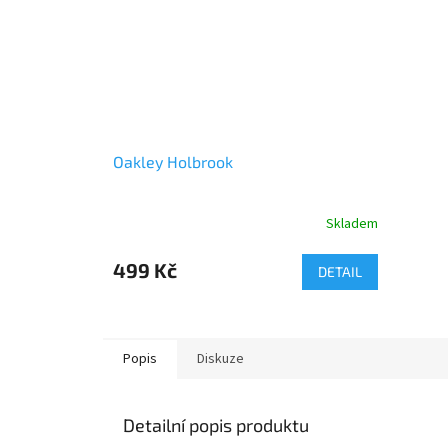
Oakley Holbrook
Skladem
Průměrné
hodnocení
produktu
499 Kč
DETAIL
je
3,5
z
5
Popis
Diskuze
hvězdiček.
Detailní popis produktu