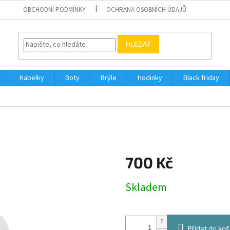
OBCHODNÍ PODMÍNKY
OCHRANA OSOBNÍCH ÚDAJŮ
HLEDAT
Kabelky
Boty
Brýle
Hodinky
Black friday
700 Kč
Měrná
Skladem
cena:
Přidat do koš