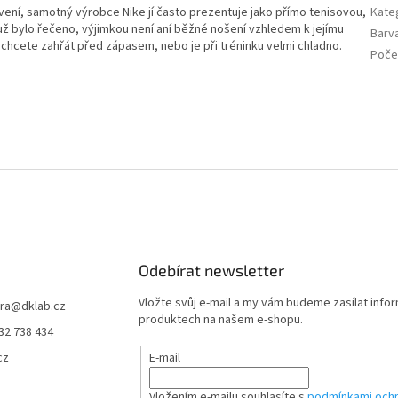
ení, samotný výrobce Nike jí často prezentuje jako přímo tenisovou,
Kate
 už bylo řečeno, výjimkou není aní běžné nošení vzhledem k jejímu
Barv
chcete zahřát před zápasem, nebo je při tréninku velmi chladno.
Počet
Odebírat newsletter
Vložte svůj e-mail a my vám budeme zasílat info
ra
@
dklab.cz
produktech na našem e-shopu.
32 738 434
cz
E-mail
Vložením e-mailu souhlasíte s
podmínkami ochr