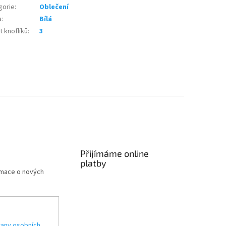
gorie
:
Oblečení
a
:
Bílá
 knoflíků
:
3
Přijímáme online
platby
rmace o nových
any osobních