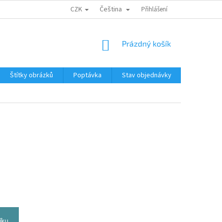
CZK
Čeština
Přihlášení
NÁKUPNÍ
Prázdný košík
KOŠÍK
Štítky obrázků
Poptávka
Stav objednávky
Značky
íku