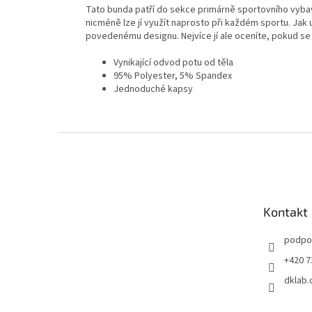
Tato bunda patří do sekce primárně sportovního vybav
nicméně lze jí využít naprosto při každém sportu. Jak
povedenému designu. Nejvíce jí ale oceníte, pokud se 
Vynikající odvod potu od těla
95% Polyester, 5% Spandex
Jednoduché kapsy
Z
á
p
a
t
Kontakt
í
podpo
+420 7
dklab.