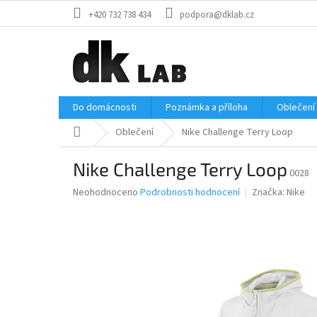
Přejít
+420 732 738 434
podpora@dklab.cz
na
obsah
Do domácnosti
Poznámka a příloha
Oblečení
Domů
Oblečení
Nike Challenge Terry Loop
Nike Challenge Terry Loop
0028
Průměrné
Neohodnoceno
Podrobnosti hodnocení
Značka:
Nike
hodnocení
produktu
je
0,0
z
5
hvězdiček.