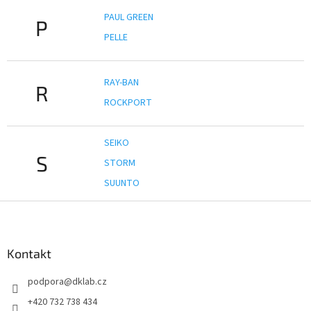
PAUL GREEN
P
PELLE
RAY-BAN
R
ROCKPORT
SEIKO
S
STORM
SUUNTO
Z
á
p
a
Kontakt
t
podpora
@
dklab.cz
í
+420 732 738 434