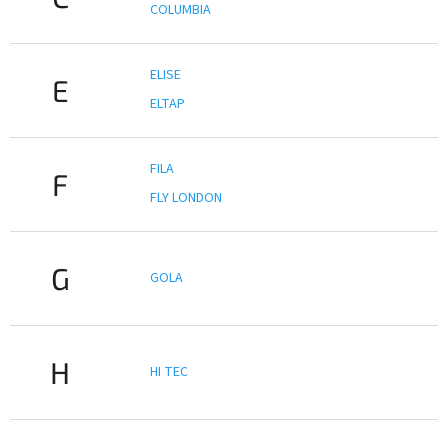
COLUMBIA
ELISE
E
ELTAP
FILA
F
FLY LONDON
G
GOLA
H
HI TEC