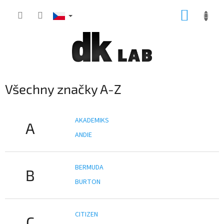
Přejít
NÁKUP
na
obsah
KOŠÍK
Všechny značky A-Z
AKADEMIKS
A
ANDIE
BERMUDA
B
BURTON
CITIZEN
C