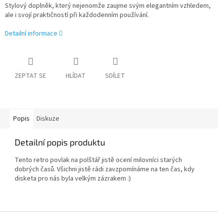
Stylový doplněk, který nejenomže zaujme svým elegantním vzhledem,
ale i svojí praktičností při každodenním používání.
Detailní informace
ZEPTAT SE
HLÍDAT
SDÍLET
Popis
Diskuze
Detailní popis produktu
Tento retro povlak na polštář jistě ocení milovníci starých
dobrých časů. Všichni jistě rádi zavzpomínáme na ten čas, kdy
disketa pro nás byla velkým zázrakem :)
Z