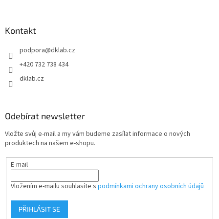
á
p
a
Kontakt
t
podpora
@
dklab.cz
í
+420 732 738 434
dklab.cz
Odebírat newsletter
Vložte svůj e-mail a my vám budeme zasílat informace o nových
produktech na našem e-shopu.
E-mail
Vložením e-mailu souhlasíte s
podmínkami ochrany osobních údajů
PŘIHLÁSIT SE