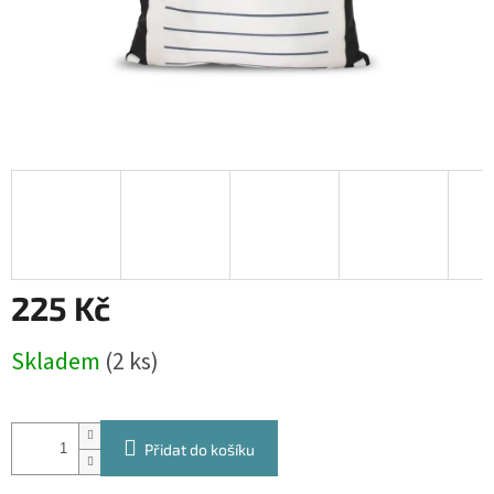
225 Kč
Měrná
Skladem
(2 ks)
cena:
Přidat do košíku