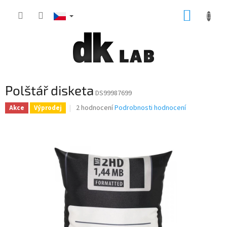
Přejít
NÁKUP
na
obsah
KOŠÍK
Polštář disketa
DS99987699
Průměrné
2 hodnocení
Podrobnosti hodnocení
Akce
Výprodej
hodnocení
produktu
je
4,0
z
5
hvězdiček.