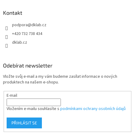
d
p
a
a
Kontakt
c
t
í
podpora
@
dklab.cz
í
p
r
+420 732 738 434
v
dklab.cz
k
y
v
ý
Odebírat newsletter
p
i
Vložte svůj e-mail a my vám budeme zasílat informace o nových
s
produktech na našem e-shopu.
u
E-mail
Vložením e-mailu souhlasíte s
podmínkami ochrany osobních údajů
PŘIHLÁSIT SE